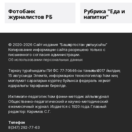
Фотобанк
Рубрика "Еда и
журналистов РБ
напитки"
© 2020-2026 Сайт издания "Башҡортостан уҡытыусыһы"
Копирование информации сайта разрешено только с
письменного согласия администрации.
Об использовании персональных данных
Теркәү тураһындағы ПИ ФС 77‑70646‑сы таныҡлыҡ 2017 йылдың
15 авгусында Элемтә, информацион технологиялар һәм киң
мәғлүмәт сараларын күҙәтеү буйынса федераль хеҙмәт
идаралығы тарафынан бирелде.
Ижтимағи-педагогик һәм фәнни-методик айлыҡ журнал
Общественно-педагогический и научно-методический
ежемесячный журнал. Издается с 1920 года. Главный
редактор: Каримов С.Г.
Телефон
8(347) 292-77-63