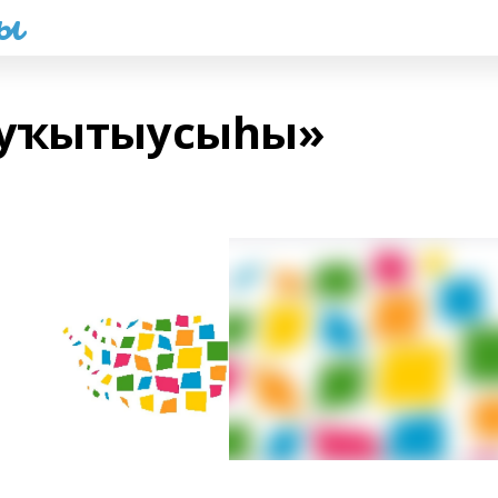
һы
 уҡытыусыһы»