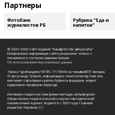
Партнеры
Фотобанк
Рубрика "Еда и
журналистов РБ
напитки"
© 2020-2026 Сайт издания "Башҡортостан уҡытыусыһы"
Копирование информации сайта разрешено только с
письменного согласия администрации.
Об использовании персональных данных
Теркәү тураһындағы ПИ ФС 77‑70646‑сы таныҡлыҡ 2017 йылдың
15 авгусында Элемтә, информацион технологиялар һәм киң
мәғлүмәт сараларын күҙәтеү буйынса федераль хеҙмәт
идаралығы тарафынан бирелде.
Ижтимағи-педагогик һәм фәнни-методик айлыҡ журнал
Общественно-педагогический и научно-методический
ежемесячный журнал. Издается с 1920 года. Главный
редактор: Каримов С.Г.