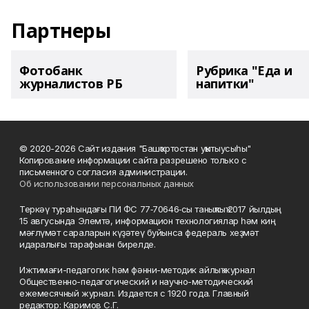
Партнеры
Фотобанк
Рубрика "Еда и
журналистов РБ
напитки"
© 2020-2026 Сайт издания "Башҡортостан уҡытыусыһы"
Копирование информации сайта разрешено только с
письменного согласия администрации.
Об использовании персональных данных
Теркәү тураһындағы ПИ ФС 77‑70646‑сы таныҡлыҡ 2017 йылдың
15 авгусында Элемтә, информацион технологиялар һәм киң
мәғлүмәт сараларын күҙәтеү буйынса федераль хеҙмәт
идаралығы тарафынан бирелде.
Ижтимағи-педагогик һәм фәнни-методик айлыҡ журнал
Общественно-педагогический и научно-методический
ежемесячный журнал. Издается с 1920 года. Главный
редактор: Каримов С.Г.