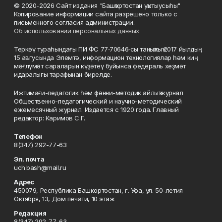
© 2020-2026 Сайт издания "Башҡортостан уҡытыусыһы"
Копирование информации сайта разрешено только с
письменного согласия администрации.
Об использовании персональных данных
Теркәү тураһындағы ПИ ФС 77‑70646‑сы таныҡлыҡ 2017 йылдың
15 авгусында Элемтә, информацион технологиялар һәм киң
мәғлүмәт сараларын күҙәтеү буйынса федераль хеҙмәт
идаралығы тарафынан бирелде.
Ижтимағи-педагогик һәм фәнни-методик айлыҡ журнал
Общественно-педагогический и научно-методический
ежемесячный журнал. Издается с 1920 года. Главный
редактор: Каримов С.Г.
Телефон
8(347) 292-77-63
Эл. почта
uch.bash@mail.ru
Адрес
450079, Республика Башкортостан, г. Уфа, ул. 50-летия
Октября, 13, Дом печати, 10 этаж
Редакция
8(347) 292-77-63