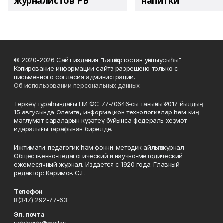
журналистов РБ
напитки"
© 2020-2026 Сайт издания "Башҡортостан уҡытыусыһы"
Копирование информации сайта разрешено только с
письменного согласия администрации.
Об использовании персональных данных
Теркәү тураһындағы ПИ ФС 77‑70646‑сы таныҡлыҡ 2017 йылдың
15 авгусында Элемтә, информацион технологиялар һәм киң
мәғлүмәт сараларын күҙәтеү буйынса федераль хеҙмәт
идаралығы тарафынан бирелде.
Ижтимағи-педагогик һәм фәнни-методик айлыҡ журнал
Общественно-педагогический и научно-методический
ежемесячный журнал. Издается с 1920 года. Главный
редактор: Каримов С.Г.
Телефон
8(347) 292-77-63
Эл. почта
uch.bash@mail.ru