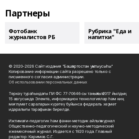
Партнеры
Фотобанк
Рубрика "Еда и
журналистов РБ
напитки"
© 2020-2026 Сайт издания "Башҡортостан уҡытыусыһы"
Копирование информации сайта разрешено только с
письменного согласия администрации.
Об использовании персональных данных
Теркәү тураһындағы ПИ ФС 77‑70646‑сы таныҡлыҡ 2017 йылдың
15 авгусында Элемтә, информацион технологиялар һәм киң
мәғлүмәт сараларын күҙәтеү буйынса федераль хеҙмәт
идаралығы тарафынан бирелде.
Ижтимағи-педагогик һәм фәнни-методик айлыҡ журнал
Общественно-педагогический и научно-методический
ежемесячный журнал. Издается с 1920 года. Главный
редактор: Каримов С.Г.