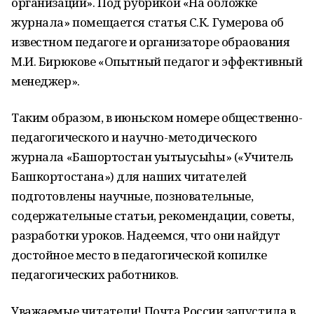
организаций». Под рубрикой «На обложке
журнала» помещается статья С.К. Гумерова об
известном педагоге и организаторе обраования
М.И. Бирюкове «Опытный педагог и эффективный
менеджер».
Таким образом, в июньском номере общественно-
педагогического и научно-методического
журнала «Башҡортостан уҡытыусыһы» («Учитель
Башкортостана») для наших читателей
подготовлены научные, позновательные,
содержательные статьи, рекомендации, советы,
разработки уроков. Надеемся, что они найдут
достойное место в педагогической копилке
педагогических работников.
Уважаемые читатели! Почта России запустила в