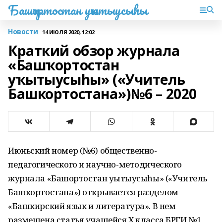
Башҡортостан уҡытыусыһы
Новости
14 ИЮЛЯ 2020, 12:02
Краткий обзор журнала
«Башҡортостан
уҡытыусыһы» («Учитель
Башкортостана»)№6 – 2020
Июньский номер (№6) общественно-
педагогического и научно-методического
журнала «Башҡортостан уҡытыусыһы» («Учитель
Башкортостана») открывается разделом
«Башкирский язык и литература». В нем
размещена статья учащейся Х класса БРГИ №1