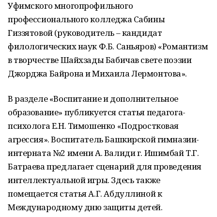
Уфимского многопрофильного
профессионального колледжа Сабины
Гиззятовой (руководитель – кандидат
филологических наук Ф.Б. Саньяров) «Романтизм
в творчестве Шайхзады Бабичав свете поэзии
Джорджа Байрона и Михаила Лермонтова».
В разделе «Воспитание и дополнительное
образование» публикуется статья педагога-
психолога Е.Н. Тимошенко «Подростковая
агрессия». Воспитатель Башкирской гимназии-
интерната №2 имени А. Валиди г. Ишимбай Т.Г.
Батраева предлагает сценарий для проведения
интеллектуальной игры. Здесь также
помещается статья А.Г. Абдуллиной к
Международному дню защиты детей.