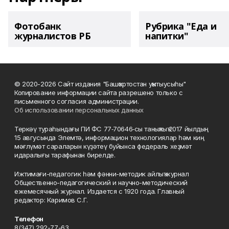
Фотобанк
Рубрика "Еда и
журналистов РБ
напитки"
© 2020-2026 Сайт издания "Башҡортостан уҡытыусыһы"
Копирование информации сайта разрешено только с
письменного согласия администрации.
Об использовании персональных данных
Теркәү тураһындағы ПИ ФС 77‑70646‑сы таныҡлыҡ 2017 йылдың
15 авгусында Элемтә, информацион технологиялар һәм киң
мәғлүмәт сараларын күҙәтеү буйынса федераль хеҙмәт
идаралығы тарафынан бирелде.
Ижтимағи-педагогик һәм фәнни-методик айлыҡ журнал
Общественно-педагогический и научно-методический
ежемесячный журнал. Издается с 1920 года. Главный
редактор: Каримов С.Г.
Телефон
8(347) 292-77-63