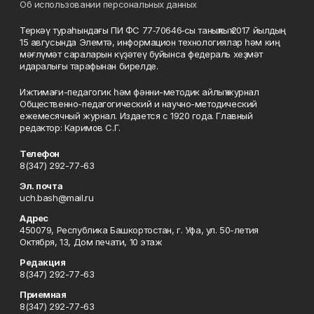
Об использовании персональных данных
Теркәү тураһындағы ПИ ФС 77‑70646‑сы таныҡлыҡ 2017 йылдың
15 авгусында Элемтә, информацион технологиялар һәм киң
мәғлүмәт сараларын күҙәтеү буйынса федераль хеҙмәт
идаралығы тарафынан бирелде.
Ижтимағи-педагогик һәм фәнни-методик айлыҡ журнал
Общественно-педагогический и научно-методический
ежемесячный журнал. Издается с 1920 года. Главный
редактор: Каримов С.Г.
Телефон
8(347) 292-77-63
Эл. почта
uch.bash@mail.ru
Адрес
450079, Республика Башкортостан, г. Уфа, ул. 50-летия
Октября, 13, Дом печати, 10 этаж
Редакция
8(347) 292-77-63
Приемная
8(347) 292-77-63