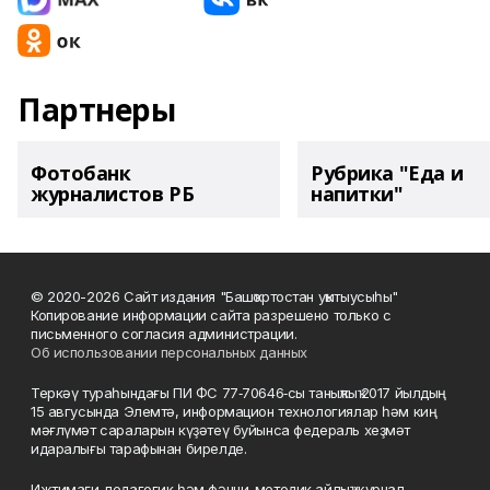
Партнеры
Фотобанк
Рубрика "Еда и
журналистов РБ
напитки"
© 2020-2026 Сайт издания "Башҡортостан уҡытыусыһы"
Копирование информации сайта разрешено только с
письменного согласия администрации.
Об использовании персональных данных
Теркәү тураһындағы ПИ ФС 77‑70646‑сы таныҡлыҡ 2017 йылдың
15 авгусында Элемтә, информацион технологиялар һәм киң
мәғлүмәт сараларын күҙәтеү буйынса федераль хеҙмәт
идаралығы тарафынан бирелде.
Ижтимағи-педагогик һәм фәнни-методик айлыҡ журнал