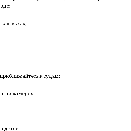
оде:
ных пляжах;
е приближайтесь к судам;
х или камерах;
а детей.