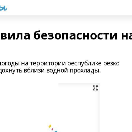
һы
вила безопасности н
погоды на территории республике резко
охнуть вблизи водной прохлады.