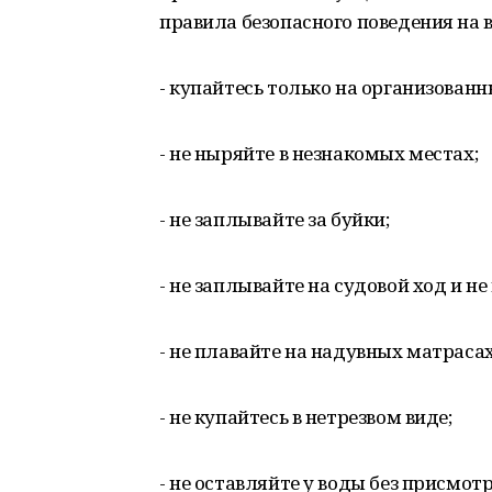
правила безопасного поведения на в
- купайтесь только на организован
- не ныряйте в незнакомых местах;
- не заплывайте за буйки;
- не заплывайте на судовой ход и н
- не плавайте на надувных матраса
- не купайтесь в нетрезвом виде;
- не оставляйте у воды без присмотр