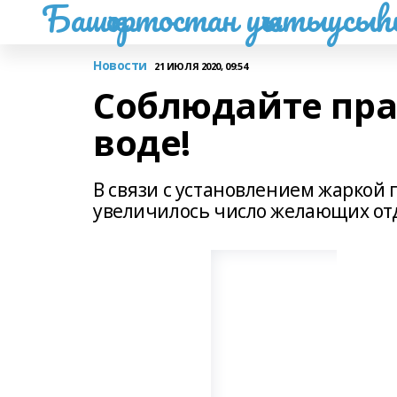
Башҡортостан уҡытыусы
Новости
21 ИЮЛЯ 2020, 09:54
Соблюдайте пра
воде!
В связи с установлением жаркой 
увеличилось число желающих отд