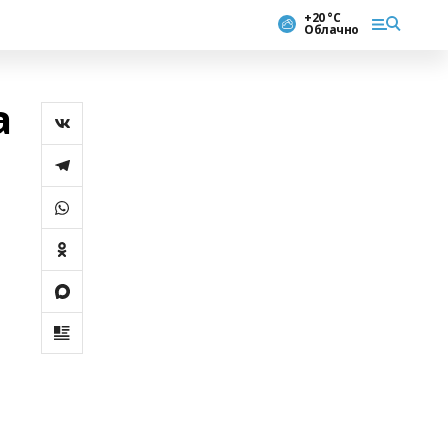
+20 °С
Облачно
а