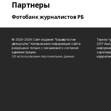
Партнеры
Фотобанк журналистов РБ
© 2020-2026 Сайт издания "Башҡортостан
Теркәү т
уҡытыусыһы" Копирование информации сайта
2017 йыл
разрешено только с письменного согласия
информац
администрации.
саралары
Об использовании персональных данных
идаралығ