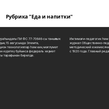
Рубрика "Еда и напитки"
ураһындағы ПИ ФС 77‑70646‑сы таныҡлыҡ
Ижтимағи-педагогик һәм 
дың 15 авгусында Элемтә,
журнал Общественно-педа
ион технологиялар һәм киң мәғлүмәт
методический ежемесячн
н күҙәтеү буйынса федераль хеҙмәт
с 1920 года. Главный реда
ы тарафынан бирелде.