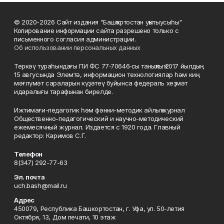
© 2020-2026 Сайт издания "Башҡортостан уҡытыусыһы"
Копирование информации сайта разрешено только с
письменного согласия администрации.
Об использовании персональных данных
Теркәү тураһындағы ПИ ФС 77‑70646‑сы таныҡлыҡ 2017 йылдың
15 авгусында Элемтә, информацион технологиялар һәм киң
мәғлүмәт сараларын күҙәтеү буйынса федераль хеҙмәт
идаралығы тарафынан бирелде.
Ижтимағи-педагогик һәм фәнни-методик айлыҡ журнал
Общественно-педагогический и научно-методический
ежемесячный журнал. Издается с 1920 года. Главный
редактор: Каримов С.Г.
Телефон
8(347) 292-77-63
Эл. почта
uch.bash@mail.ru
Адрес
450079, Республика Башкортостан, г. Уфа, ул. 50-летия
Октября, 13, Дом печати, 10 этаж