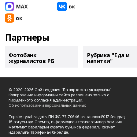
Партнеры
Фотобанк
Рубрика "Еда и
журналистов РБ
напитки"
© 2020-2026 Сайт издания "Башҡортостан уҡытыусыһы"
Копирование информации сайта разрешено только с
письменного согласия администрации.
Об использовании персональных данных
Теркәү тураһындағы ПИ ФС 77‑70646‑сы таныҡлыҡ 2017 йылдың
15 авгусында Элемтә, информацион технологиялар һәм киң
мәғлүмәт сараларын күҙәтеү буйынса федераль хеҙмәт
идаралығы тарафынан бирелде.