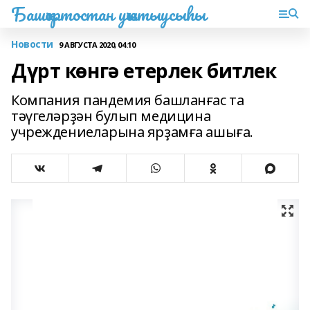
Башҡортостан уҡытыусыһы
Новости
9 АВГУСТА 2020, 04:10
Дүрт көнгә етерлек битлек
Компания пандемия башланғас та
тәүгеләрҙән булып медицина
учреждениеларына ярҙамға ашыға.