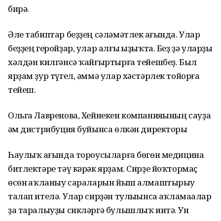
бирә.
Әле табиптар беҙҙең сәләмәтлек һағында. Улар
беҙҙең геройҙар, улар алғы һыҙыҡта. Беҙ ҙә уларҙы
хәлдән килгәнсә ҡайғыртырға тейешбеҙ. Был
ярҙам ҙур түгел, әммә улар хәстәрлек тойорға
тейеш.
Ольга Лавренова, Хейнекен компанияһының сауҙа
һәм дистрибуция буйынса өлкән директоры
Һаулыҡ һағында тороусыларға бөгөн медицина
битлектәре тәү кәрәк ярҙам. Сирҙе йоҡтормаҫ
өсөн һаҡланыу сараларын йыш алмаштырыу
талап ителә. Улар сирҙән тулыһынса һаҡламаһалар
ҙа таралыуҙы сикләргә булышлыҡ иитә. Ун