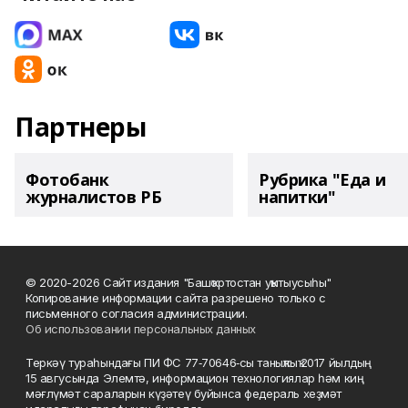
Партнеры
Фотобанк
Рубрика "Еда и
журналистов РБ
напитки"
© 2020-2026 Сайт издания "Башҡортостан уҡытыусыһы"
Копирование информации сайта разрешено только с
письменного согласия администрации.
Об использовании персональных данных
Теркәү тураһындағы ПИ ФС 77‑70646‑сы таныҡлыҡ 2017 йылдың
15 авгусында Элемтә, информацион технологиялар һәм киң
мәғлүмәт сараларын күҙәтеү буйынса федераль хеҙмәт