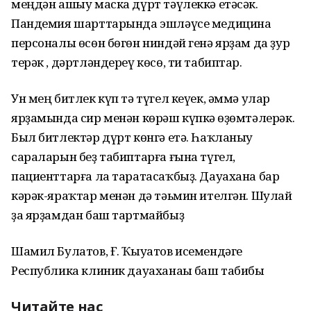
меңдән ашыу маска дүрт тәүлеккә етәсәк.
Пандемия шарттарында эшләүсе медицина
персоналы өсөн бөгөн ниндәй генә ярҙам да ҙур
терәк , дәртләндереү көсө, ти табиптар.
Ун мең битлек күп тә түгел кеүек, әммә улар
ярҙамында сир менән көрәш күпкә һөҙөмтәлерәк.
Был битлектәр дүрт көнгә етә. Һаҡланыу
сараларын беҙ табиптарға ғына түгел,
пациенттарға ла таратасаҡбыҙ. Дауахана бар
кәрәк-яраҡтар менән дә тәьмин ителгән. Шулай
ҙа ярҙамдан баш тартмайбыҙ
Шамил Булатов, Ғ. Ҡыуатов исемендәге
Республика клиник дауаханаһы баш табибы
Читайте нас