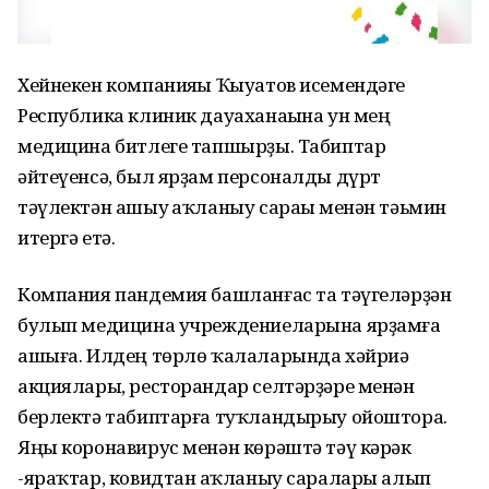
Хейнекен компанияһы Ҡыуатов исемендәге
Республика клиник дауаханаһына ун мең
медицина битлеге тапшырҙы. Табиптар
әйтеүенсә, был ярҙам персоналды дүрт
тәүлектән ашыу һаҡланыу сараһы менән тәьмин
итергә етә.
Компания пандемия башланғас та тәүгеләрҙән
булып медицина учреждениеларына ярҙамға
ашыға. Илдең төрлө ҡалаларында хәйриә
акциялары, ресторандар селтәрҙәре менән
берлектә табиптарға туҡландырыу ойоштора.
Яңы коронавирус менән көрәштә тәү кәрәк
-яраҡтар, ковидтан һаҡланыу саралары алып