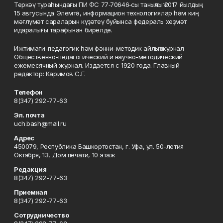
Теркәү тураһындағы ПИ ФС 77‑70646‑сы таныҡлыҡ 2017 йылдың
15 авгусында Элемтә, информацион технологиялар һәм киң
мәғлүмәт сараларын күҙәтеү буйынса федераль хеҙмәт
идаралығы тарафынан бирелде.
Ижтимағи-педагогик һәм фәнни-методик айлыҡ журнал
Общественно-педагогический и научно-методический
ежемесячный журнал. Издается с 1920 года. Главный
редактор: Каримов С.Г.
Телефон
8(347) 292-77-63
Эл. почта
uch.bash@mail.ru
Адрес
450079, Республика Башкортостан, г. Уфа, ул. 50-летия
Октября, 13, Дом печати, 10 этаж
Редакция
8(347) 292-77-63
Приемная
8(347) 292-77-63
Сотрудничество