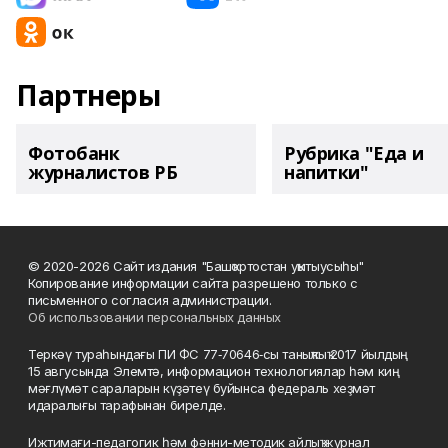
Партнеры
Фотобанк
Рубрика "Еда и
журналистов РБ
напитки"
© 2020-2026 Сайт издания "Башҡортостан уҡытыусыһы"
Копирование информации сайта разрешено только с
письменного согласия администрации.
Об использовании персональных данных
Теркәү тураһындағы ПИ ФС 77‑70646‑сы таныҡлыҡ 2017 йылдың
15 авгусында Элемтә, информацион технологиялар һәм киң
мәғлүмәт сараларын күҙәтеү буйынса федераль хеҙмәт
идаралығы тарафынан бирелде.
Ижтимағи-педагогик һәм фәнни-методик айлыҡ журнал