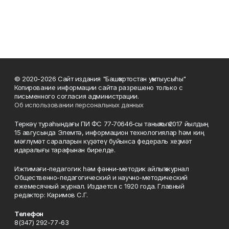
© 2020-2026 Сайт издания "Башҡортостан уҡытыусыһы"
Копирование информации сайта разрешено только с
письменного согласия администрации.
Об использовании персональных данных
Теркәү тураһындағы ПИ ФС 77‑70646‑сы таныҡлыҡ 2017 йылдың
15 авгусында Элемтә, информацион технологиялар һәм киң
мәғлүмәт сараларын күҙәтеү буйынса федераль хеҙмәт
идаралығы тарафынан бирелде.
Ижтимағи-педагогик һәм фәнни-методик айлыҡ журнал
Общественно-педагогический и научно-методический
ежемесячный журнал. Издается с 1920 года. Главный
редактор: Каримов С.Г.
Телефон
8(347) 292-77-63