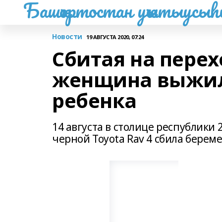
Башҡортостан уҡытыусы
Новости
19 АВГУСТА 2020, 07:24
Сбитая на пере
женщина выжила
ребенка
14 августа в столице республики
черной Toyota Rav 4 сбила берем