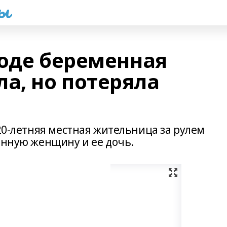
һы
ходе беременная
, но потеряла
 20-летняя местная жительница за рулем
енную женщину и ее дочь.