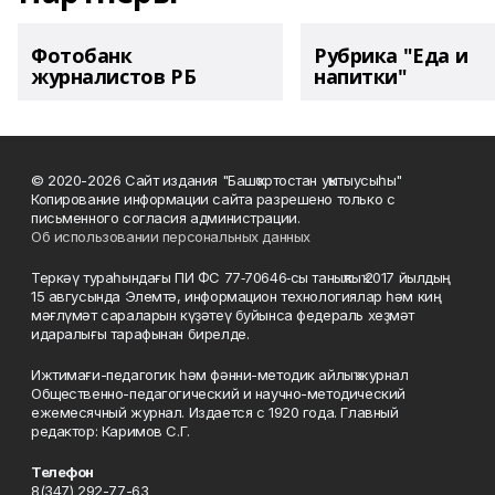
Фотобанк
Рубрика "Еда и
журналистов РБ
напитки"
© 2020-2026 Сайт издания "Башҡортостан уҡытыусыһы"
Копирование информации сайта разрешено только с
письменного согласия администрации.
Об использовании персональных данных
Теркәү тураһындағы ПИ ФС 77‑70646‑сы таныҡлыҡ 2017 йылдың
15 авгусында Элемтә, информацион технологиялар һәм киң
мәғлүмәт сараларын күҙәтеү буйынса федераль хеҙмәт
идаралығы тарафынан бирелде.
Ижтимағи-педагогик һәм фәнни-методик айлыҡ журнал
Общественно-педагогический и научно-методический
ежемесячный журнал. Издается с 1920 года. Главный
редактор: Каримов С.Г.
Телефон
8(347) 292-77-63