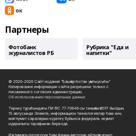
Партнеры
Фотобанк
Рубрика "Еда и
журналистов РБ
напитки"
© 2020-2026 Сайт издания "Башҡортостан уҡытыусыһы"
Копирование информации сайта разрешено только с
письменного согласия администрации.
Об использовании персональных данных
Теркәү тураһындағы ПИ ФС 77‑70646‑сы таныҡлыҡ 2017 йылдың
15 авгусында Элемтә, информацион технологиялар һәм киң
мәғлүмәт сараларын күҙәтеү буйынса федераль хеҙмәт
идаралығы тарафынан бирелде.
Ижтимағи-педагогик һәм фәнни-методик айлыҡ журнал