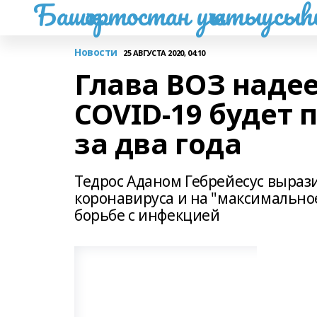
Башҡортостан уҡытыусы
Новости
25 АВГУСТА 2020, 04:10
Глава ВОЗ надее
COVID-19 будет
за два года
Тедрос Аданом Гебрейесус выраз
коронавируса и на "максимальн
борьбе с инфекцией