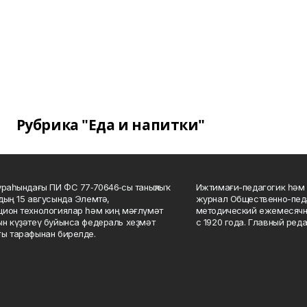
Рубрика "Еда и напитки"
ураһындағы ПИ ФС 77‑70646‑сы таныҡлыҡ
Ижтимағи-педагогик һәм 
дың 15 авгусында Элемтә,
журнал Общественно-педа
ион технологиялар һәм киң мәғлүмәт
методический ежемесячн
н күҙәтеү буйынса федераль хеҙмәт
с 1920 года. Главный реда
ы тарафынан бирелде.