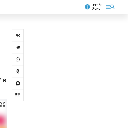
+15 °С
Ясно
 в