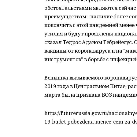
обстоятельствами являются сейчас 
преимуществом - наличие более со
покончить с этой пандемией менее 
усилия и будут проявлены национал
сказал Тедрос Аданом Гебрейесус. О
вакцины от коронавируса и на "ма
инструментов" в борьбе с инфекцией
Вспышка вызываемого коронавирусо
2019 года в Центральном Китае, ра
марта была признана ВОЗ пандемие
https://futurerussia.gov.ru/nacionaln
19-budet-pobezdena-menee-cem-za-d