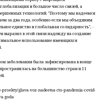
глобализация и большое число связей, а
вершенных технологий. "Поэтому мы надеемся
чем за два года, особенно если мы объединим
ьное единство и глобальная солидарность", -
н выразил в этой связи надежду на создание
ксимальное использование имеющихся
.
м заболевания была зафиксирована в конце
спространилась на большинство стран и 11
й.
ye-proekty/glava-voz-nadeetsa-cto-pandemia-covid-
va-goda