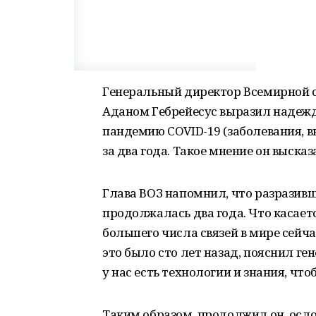
Генеральный директор Всемирной о
Аданом Гебрейесус выразил надежду
пандемию COVID-19 (заболевания, 
за два года. Такое мнение он высказ
Глава ВОЗ напомнил, что разразивш
продолжалась два года. Что касает
большего числа связей в мире сейч
это было сто лет назад, пояснил ге
у нас есть технологии и знания, что
Таким образом, продолжил он, ос