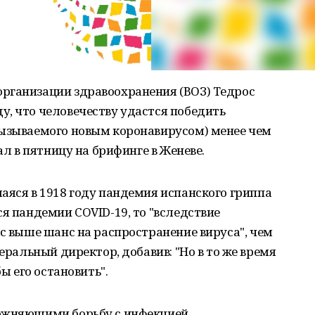
рганизации здравоохранения (ВОЗ) Тедрос
, что человечеству удастся победить
вызываемого новым коронавирусом) менее чем
ал в пятницу на брифинге в Женеве.
аяся в 1918 году пандемия испанского гриппа
ся пандемии COVID-19, то "вследствие
ас выше шанс на распространение вируса", чем
неральный директор, добавив: "Но в то же время
бы его остановить".
ложняющими борьбу с инфекцией