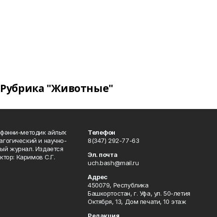
Рубрика "Животные"
фәнни-методик айлыҡ
Телефон
гогический и научно-
8(347) 292-77-63
ый журнал. Издается
Эл. почта
ктор: Каримов С.Г.
uch.bash@mail.ru
Адрес
450079, Республика
Башкортостан, г. Уфа, ул. 50-летия
Октября, 13, Дом печати, 10 этаж
Редакция