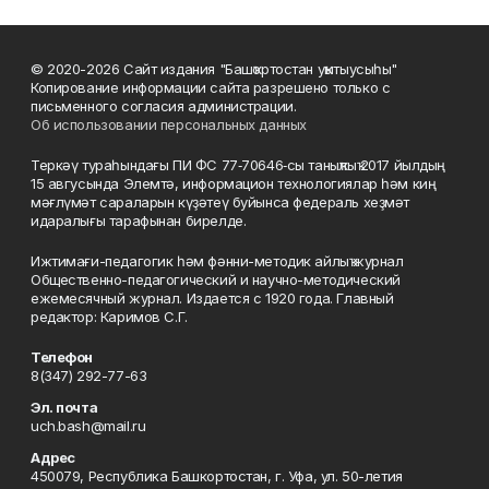
© 2020-2026 Сайт издания "Башҡортостан уҡытыусыһы"
Копирование информации сайта разрешено только с
письменного согласия администрации.
Об использовании персональных данных
Теркәү тураһындағы ПИ ФС 77‑70646‑сы таныҡлыҡ 2017 йылдың
15 авгусында Элемтә, информацион технологиялар һәм киң
мәғлүмәт сараларын күҙәтеү буйынса федераль хеҙмәт
идаралығы тарафынан бирелде.
Ижтимағи-педагогик һәм фәнни-методик айлыҡ журнал
Общественно-педагогический и научно-методический
ежемесячный журнал. Издается с 1920 года. Главный
редактор: Каримов С.Г.
Телефон
8(347) 292-77-63
Эл. почта
uch.bash@mail.ru
Адрес
450079, Республика Башкортостан, г. Уфа, ул. 50-летия