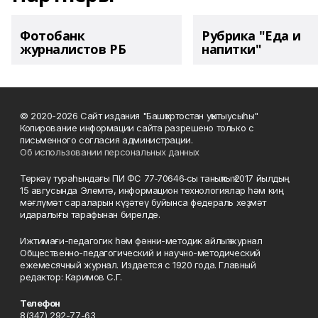
Фотобанк
Рубрика "Еда и
журналистов РБ
напитки"
© 2020-2026 Сайт издания "Башҡортостан уҡытыусыһы"
Копирование информации сайта разрешено только с
письменного согласия администрации.
Об использовании персональных данных
Теркәү тураһындағы ПИ ФС 77‑70646‑сы таныҡлыҡ 2017 йылдың
15 авгусында Элемтә, информацион технологиялар һәм киң
мәғлүмәт сараларын күҙәтеү буйынса федераль хеҙмәт
идаралығы тарафынан бирелде.
Ижтимағи-педагогик һәм фәнни-методик айлыҡ журнал
Общественно-педагогический и научно-методический
ежемесячный журнал. Издается с 1920 года. Главный
редактор: Каримов С.Г.
Телефон
8(347) 292-77-63