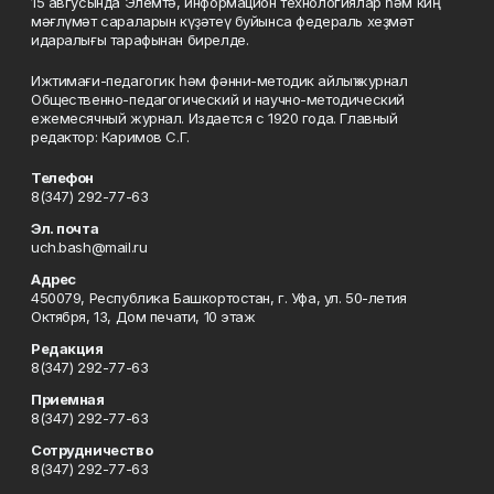
15 авгусында Элемтә, информацион технологиялар һәм киң
мәғлүмәт сараларын күҙәтеү буйынса федераль хеҙмәт
идаралығы тарафынан бирелде.
Ижтимағи-педагогик һәм фәнни-методик айлыҡ журнал
Общественно-педагогический и научно-методический
ежемесячный журнал. Издается с 1920 года. Главный
редактор: Каримов С.Г.
Телефон
8(347) 292-77-63
Эл. почта
uch.bash@mail.ru
Адрес
450079, Республика Башкортостан, г. Уфа, ул. 50-летия
Октября, 13, Дом печати, 10 этаж
Редакция
8(347) 292-77-63
Приемная
8(347) 292-77-63
Сотрудничество
8(347) 292-77-63