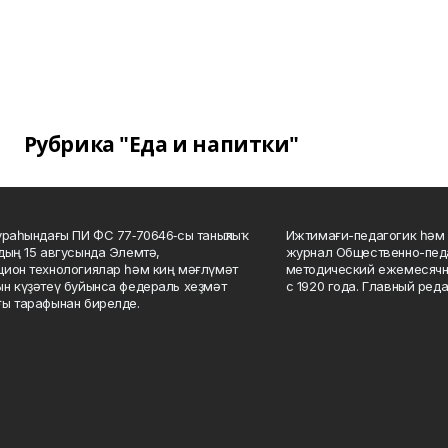
Рубрика "Еда и напитки"
ураһындағы ПИ ФС 77‑70646‑сы таныҡлыҡ
Ижтимағи-педагогик һәм 
дың 15 авгусында Элемтә,
журнал Общественно-педа
ион технологиялар һәм киң мәғлүмәт
методический ежемесячн
н күҙәтеү буйынса федераль хеҙмәт
с 1920 года. Главный реда
ы тарафынан бирелде.