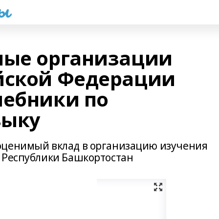
һы
ные организации
йской Федерации
чебники по
зыку
оценимый вклад в организацию изучения
 Республики Башкортостан