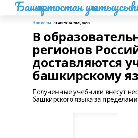
Башҡортостан уҡытыусы
Новости
31 АВГУСТА 2020, 04:10
В образователь
регионов Росси
доставляются у
башкирскому я
Полученные учебники внесут не
башкирского языка за пределами