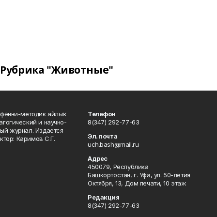
Рубрика "Животные"
фәнни-методик айлыҡ
Телефон
гогический и научно-
8(347) 292-77-63
ый журнал. Издается
Эл. почта
ктор: Каримов С.Г.
uch.bash@mail.ru
Адрес
450079, Республика
Башкортостан, г. Уфа, ул. 50-летия
Октября, 13, Дом печати, 10 этаж
Редакция
8(347) 292-77-63