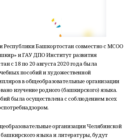
и Республики Башкортостан совместно с МСОО
ашкир» и ГАУ ДПО Институт развития
н с 18 по 20 августа 2020 года была
учебных пособий и художественной
емпляров в общеобразовательные организации
овано изучение родного (башкирского) языка.
обий была осуществлена с соблюдением всех
оспотребнадзором.
общеобразовательные организации Челябинской
е башкирского языка и литературы, будут