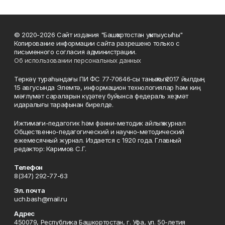
© 2020-2026 Сайт издания "Башҡортостан уҡытыусыһы"
Копирование информации сайта разрешено только с
письменного согласия администрации.
Об использовании персональных данных
Теркәү тураһындағы ПИ ФС 77‑70646‑сы таныҡлыҡ 2017 йылдың
15 авгусында Элемтә, информацион технологиялар һәм киң
мәғлүмәт сараларын күҙәтеү буйынса федераль хеҙмәт
идаралығы тарафынан бирелде.
Ижтимағи-педагогик һәм фәнни-методик айлыҡ журнал
Общественно-педагогический и научно-методический
ежемесячный журнал. Издается с 1920 года. Главный
редактор: Каримов С.Г.
Телефон
8(347) 292-77-63
Эл. почта
uch.bash@mail.ru
Адрес
450079, Республика Башкортостан, г. Уфа, ул. 50-летия