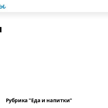
һы
ы
Рубрика "Еда и напитки"