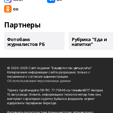
Партнеры
Фотобанк
Рубрика "Еда и
журналистов РБ
напитки"
© 2020-2026 Сайт издания "Башҡортостан уҡытыусыһы"
Копирование информации сайта разрешено только с
письменного согласия администрации.
Об использовании персональных данных
Теркәү тураһындағы ПИ ФС 77‑70646‑сы таныҡлыҡ 2017 йылдың
15 авгусында Элемтә, информацион технологиялар һәм киң
мәғлүмәт сараларын күҙәтеү буйынса федераль хеҙмәт
идаралығы тарафынан бирелде.
Ижтимағи-педагогик һәм фәнни-методик айлыҡ журнал