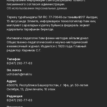
Копирование информации сайта разрешено только с
письменного согласия администрации.
Об использовании персональных данных
Теркәү тураһындағы ПИ ФС 77‑70646‑сы таныҡлыҡ 2017 йылдың
15 авгусында Элемтә, информацион технологиялар һәм киң
мәғлүмәт сараларын күҙәтеү буйынса федераль хеҙмәт
идаралығы тарафынан бирелде.
Ижтимағи-педагогик һәм фәнни-методик айлыҡ журнал
Общественно-педагогический и научно-методический
ежемесячный журнал. Издается с 1920 года. Главный
редактор: Каримов С.Г.
Телефон
8(347) 292-77-63
Эл. почта
uch.bash@mail.ru
Адрес
450079, Республика Башкортостан, г. Уфа, ул. 50-летия
Октября, 13, Дом печати, 10 этаж
Редакция
8(347) 292-77-63