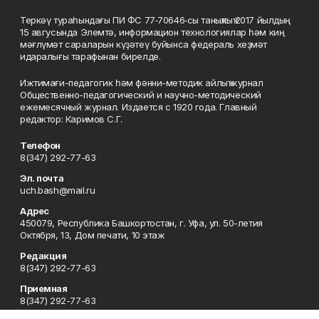
Теркәү тураһындағы ПИ ФС 77‑70646‑сы таныҡлыҡ 2017 йылдың
15 авгусында Элемтә, информацион технологиялар һәм киң
мәғлүмәт сараларын күҙәтеү буйынса федераль хеҙмәт
идаралығы тарафынан бирелде.
Ижтимағи-педагогик һәм фәнни-методик айлыҡ журнал
Общественно-педагогический и научно-методический
ежемесячный журнал. Издается с 1920 года. Главный
редактор: Каримов С.Г.
Телефон
8(347) 292-77-63
Эл. почта
uch.bash@mail.ru
Адрес
450079, Республика Башкортостан, г. Уфа, ул. 50-летия
Октября, 13, Дом печати, 10 этаж
Редакция
8(347) 292-77-63
Приемная
8(347) 292-77-63