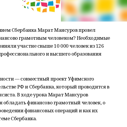
ием Сбербанка Марат Мансуров провел
финансово грамотным человеком? Необходимые
риняли участие свыше 10 000 человек из 126
профессионального и высшего образования
тности — совместный проект Уфимского
ьстве РФ и Сбербанка, который проводится в
иста. В ходе урока Марат Мансуров
н обладать финансово грамотный человек, о
роведении финансовых операций и как их
теме Сбербанка.