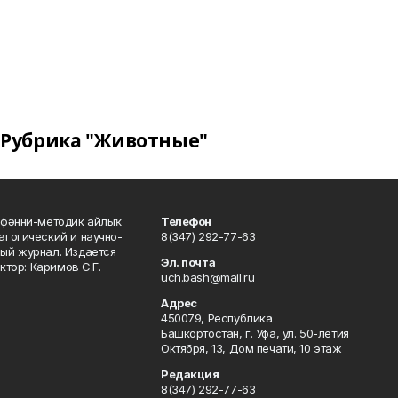
Рубрика "Животные"
фәнни-методик айлыҡ
Телефон
гогический и научно-
8(347) 292-77-63
ый журнал. Издается
Эл. почта
ктор: Каримов С.Г.
uch.bash@mail.ru
Адрес
450079, Республика
Башкортостан, г. Уфа, ул. 50-летия
Октября, 13, Дом печати, 10 этаж
Редакция
8(347) 292-77-63