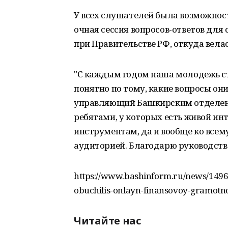
У всех слушателей была возможност
очная сессия вопросов-ответов для
при Правительстве РФ, откуда вела
"С каждым годом наша молодежь ст
понятно по тому, какие вопросы он
управляющий Башкирским отделени
ребятами, у которых есть живой ин
инструментам, да и вообще ко всем
аудиторией. Благодарю руководств
https://www.bashinform.ru/news/14962
obuchilis-onlayn-finansovoy-gramotno
Читайте нас