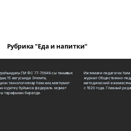
Рубрика "Еда и напитки"
ураһындағы ПИ ФС 77‑70646‑сы таныҡлыҡ
Ижтимағи-педагогик һәм 
дың 15 авгусында Элемтә,
журнал Общественно-педа
ион технологиялар һәм киң мәғлүмәт
методический ежемесячн
н күҙәтеү буйынса федераль хеҙмәт
с 1920 года. Главный реда
ы тарафынан бирелде.