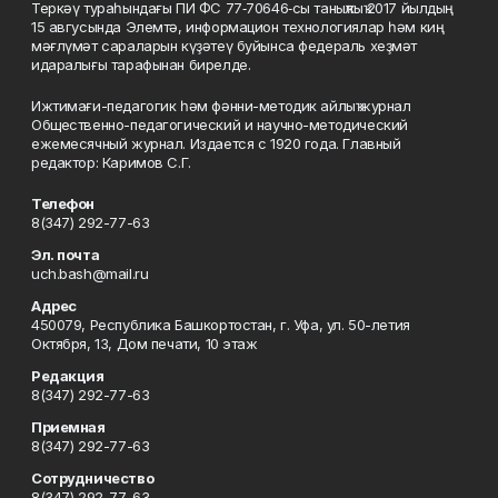
Теркәү тураһындағы ПИ ФС 77‑70646‑сы таныҡлыҡ 2017 йылдың
15 авгусында Элемтә, информацион технологиялар һәм киң
мәғлүмәт сараларын күҙәтеү буйынса федераль хеҙмәт
идаралығы тарафынан бирелде.
Ижтимағи-педагогик һәм фәнни-методик айлыҡ журнал
Общественно-педагогический и научно-методический
ежемесячный журнал. Издается с 1920 года. Главный
редактор: Каримов С.Г.
Телефон
8(347) 292-77-63
Эл. почта
uch.bash@mail.ru
Адрес
450079, Республика Башкортостан, г. Уфа, ул. 50-летия
Октября, 13, Дом печати, 10 этаж
Редакция
8(347) 292-77-63
Приемная
8(347) 292-77-63
Сотрудничество
8(347) 292-77-63