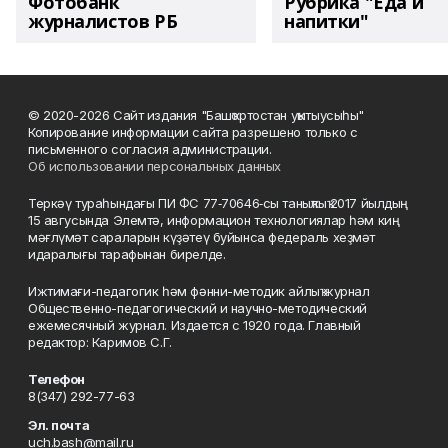
Фотобанк
Рубрика "Еда и
журналистов РБ
напитки"
© 2020-2026 Сайт издания "Башҡортостан уҡытыусыһы"
Копирование информации сайта разрешено только с
письменного согласия администрации.
Об использовании персональных данных
Теркәү тураһындағы ПИ ФС 77‑70646‑сы таныҡлыҡ 2017 йылдың
15 авгусында Элемтә, информацион технологиялар һәм киң
мәғлүмәт сараларын күҙәтеү буйынса федераль хеҙмәт
идаралығы тарафынан бирелде.
Ижтимағи-педагогик һәм фәнни-методик айлыҡ журнал
Общественно-педагогический и научно-методический
ежемесячный журнал. Издается с 1920 года. Главный
редактор: Каримов С.Г.
Телефон
8(347) 292-77-63
Эл. почта
uch.bash@mail.ru