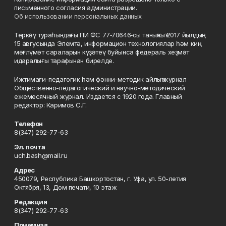
письменного согласия администрации.
Об использовании персональных данных
Теркәү тураһындағы ПИ ФС 77‑70646‑сы таныҡлыҡ 2017 йылдың
15 авгусында Элемтә, информацион технологиялар һәм киң
мәғлүмәт сараларын күҙәтеү буйынса федераль хеҙмәт
идаралығы тарафынан бирелде.
Ижтимағи-педагогик һәм фәнни-методик айлыҡ журнал
Общественно-педагогический и научно-методический
ежемесячный журнал. Издается с 1920 года. Главный
редактор: Каримов С.Г.
Телефон
8(347) 292-77-63
Эл. почта
uch.bash@mail.ru
Адрес
450079, Республика Башкортостан, г. Уфа, ул. 50-летия
Октября, 13, Дом печати, 10 этаж
Редакция
8(347) 292-77-63
Приемная