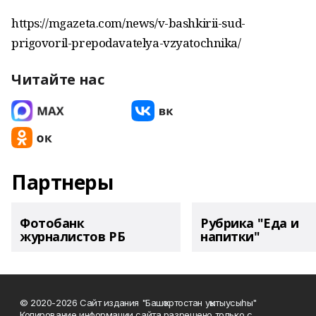
https://mgazeta.com/news/v-bashkirii-sud-
prigovoril-prepodavatelya-vzyatochnika/
Читайте нас
Партнеры
Фотобанк
Рубрика "Еда и
журналистов РБ
напитки"
© 2020-2026 Сайт издания "Башҡортостан уҡытыусыһы"
Копирование информации сайта разрешено только с