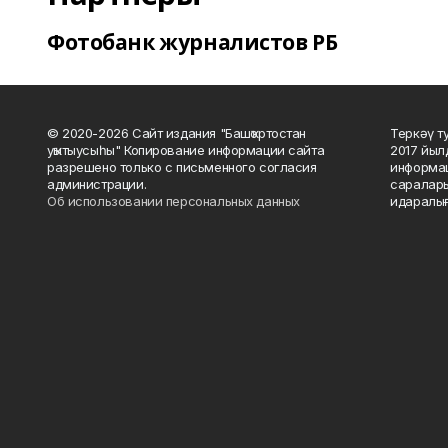
Фотобанк журналистов РБ
© 2020-2026 Сайт издания "Башҡортостан
Теркәү т
уҡытыусыһы" Копирование информации сайта
2017 йыл
разрешено только с письменного согласия
информац
администрации.
саралары
Об использовании персональных данных
идаралығ