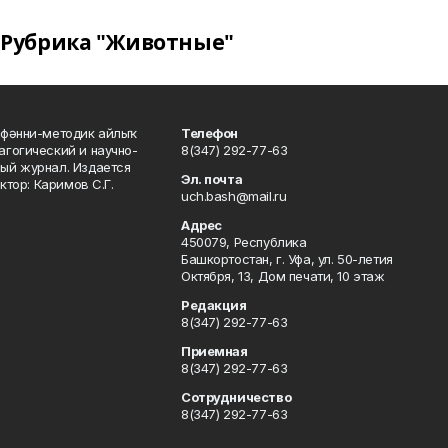
Рубрика "Животные"
фәнни-методик айлыҡ
Телефон
гогический и научно-
8(347) 292-77-63
ый журнал. Издается
Эл. почта
ктор: Каримов С.Г.
uch.bash@mail.ru
Адрес
450079, Республика
Башкортостан, г. Уфа, ул. 50-летия
Октября, 13, Дом печати, 10 этаж
Редакция
8(347) 292-77-63
Приемная
8(347) 292-77-63
Сотрудничество
8(347) 292-77-63