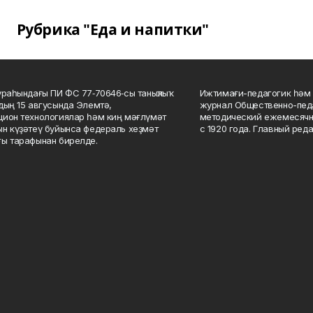
Рубрика "Еда и напитки"
ураһындағы ПИ ФС 77‑70646‑сы таныҡлыҡ
Ижтимағи-педагогик һәм 
дың 15 авгусында Элемтә,
журнал Общественно-педа
ион технологиялар һәм киң мәғлүмәт
методический ежемесячн
н күҙәтеү буйынса федераль хеҙмәт
с 1920 года. Главный реда
ы тарафынан бирелде.