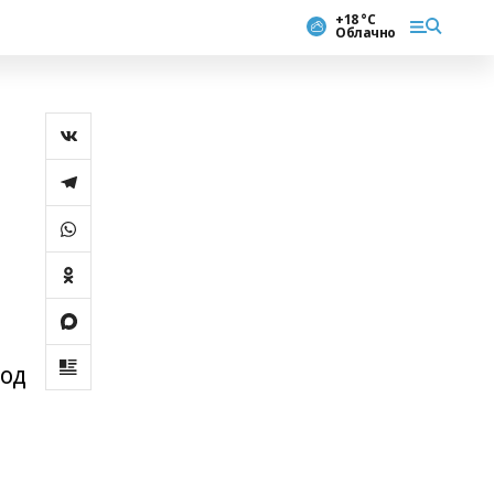
+18 °С
Облачно
иод