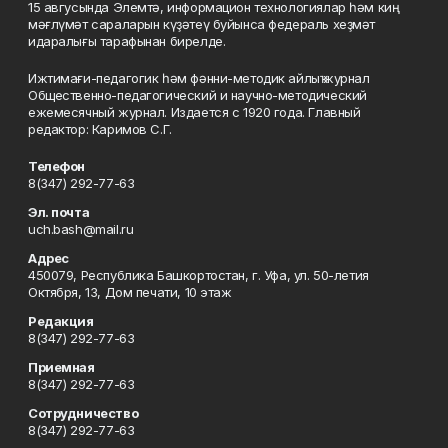
15 авгусында Элемтә, информацион технологиялар һәм киң
мәғлүмәт сараларын күҙәтеү буйынса федераль хеҙмәт
идаралығы тарафынан бирелде.
Ижтимағи-педагогик һәм фәнни-методик айлыҡ журнал
Общественно-педагогический и научно-методический
ежемесячный журнал. Издается с 1920 года. Главный
редактор: Каримов С.Г.
Телефон
8(347) 292-77-63
Эл. почта
uch.bash@mail.ru
Адрес
450079, Республика Башкортостан, г. Уфа, ул. 50-летия
Октября, 13, Дом печати, 10 этаж
Редакция
8(347) 292-77-63
Приемная
8(347) 292-77-63
Сотрудничество
8(347) 292-77-63