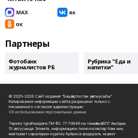
Партнеры
Фотобанк
Рубрика "Еда и
журналистов РБ
напитки"
© 2020-2026 Сайт издания "Башҡортостан уҡытыусыһы"
Копирование информации сайта разрешено только с
письменного согласия администрации.
Об использовании персональных данных
Теркәү тураһындағы ПИ ФС 77‑70646‑сы таныҡлыҡ 2017 йылдың
15 авгусында Элемтә, информацион технологиялар һәм киң
мәғлүмәт сараларын күҙәтеү буйынса федераль хеҙмәт