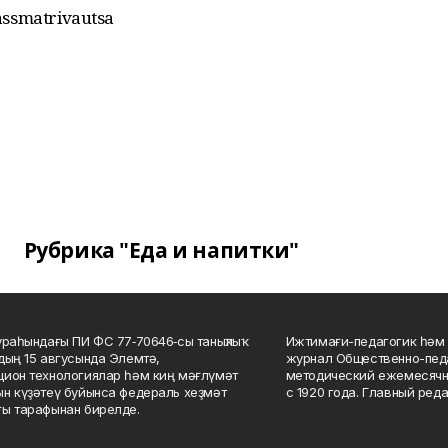
assmatrivautsa
Рубрика "Еда и напитки"
ураһындағы ПИ ФС 77‑70646‑сы таныҡлыҡ
Ижтимағи-педагогик һәм 
дың 15 авгусында Элемтә,
журнал Общественно-педа
ион технологиялар һәм киң мәғлүмәт
методический ежемесячн
н күҙәтеү буйынса федераль хеҙмәт
с 1920 года. Главный реда
ы тарафынан бирелде.