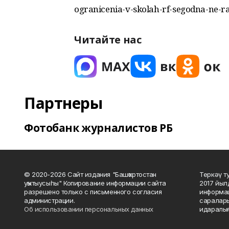
ogranicenia-v-skolah-rf-segodna-ne-r
Читайте нас
Партнеры
Фотобанк журналистов РБ
© 2020-2026 Сайт издания "Башҡортостан
Теркәү т
уҡытыусыһы" Копирование информации сайта
2017 йыл
разрешено только с письменного согласия
информац
администрации.
саралары
Об использовании персональных данных
идаралығ