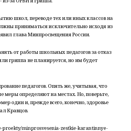
- из-за ОРВИ и гриппа.
ытию школ, переводе тех или иных классов на
олжны приниматься исключительно исходя из
аявил глава Минпросвещения России.
анять от работы школьных педагогов за отказ
или гриппа не планируется, но им будет
рование педагогов. Опять же, учитывая, что
е меры определяют на местах. Но, поверьте,
мер один и, прежде всего, конечно, здоровье
зал Кравцов.
ye-proekty/minprosvesenia-zestkie-karantinnye-