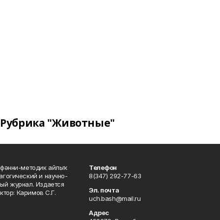
Рубрика "Животные"
фәнни-методик айлыҡ
Телефон
гогический и научно-
8(347) 292-77-63
ый журнал. Издается
Эл. почта
ктор: Каримов С.Г.
uch.bash@mail.ru
Адрес