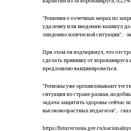
карантин из-за коронавируса, 0,22% 
"Решения о точечных мерах по закр
удаленку или введению каникул д
эпидемиологической ситуации", - з
При этом он подчеркнул, что отстр
сделать прививку от коронавируса 
предложено вакцинироваться.
"Регионы уже организовывают тести
ситуация по стране разная, подобны
задача защитить здоровье сейчас но
высоковозрастных педагогов", - ска
https://futurerussia.gov.ru/nacionaln