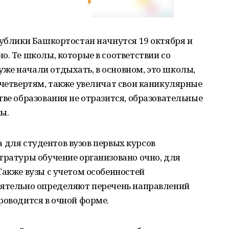
публики Башкортостан начнутся 19 октября и
о. Те школы, которые в соответствии со
же начали отдыхать, в основном, это школы,
 четвертям, также увеличат свои каникулярные
тве образования не отразится, образовательные
ы.
ода для студентов вузов первых курсов
тратуры обучение организовано очно, для
Также вузы с учетом особенностей
оятельно определяют перечень направлений
роводится в очной форме.