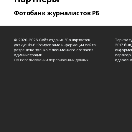
Фотобанк журналистов РБ
© 2020-2026 Сайт издания "Башҡортостан
Теркәү т
уҡытыусыһы" Копирование информации сайта
2017 йыл
разрешено только с письменного согласия
информац
администрации.
саралары
Об использовании персональных данных
идаралығ