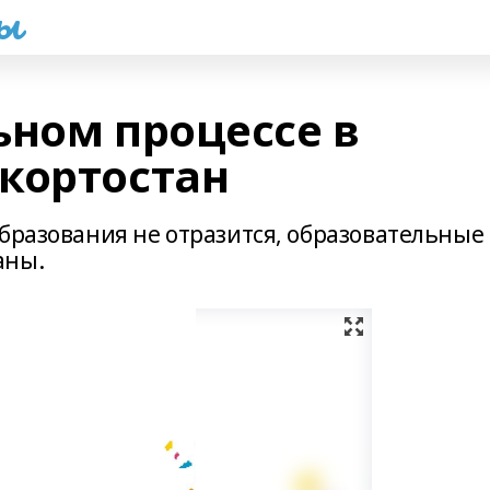
һы
ьном процессе в
кортостан
бразования не отразится, образовательные
аны.