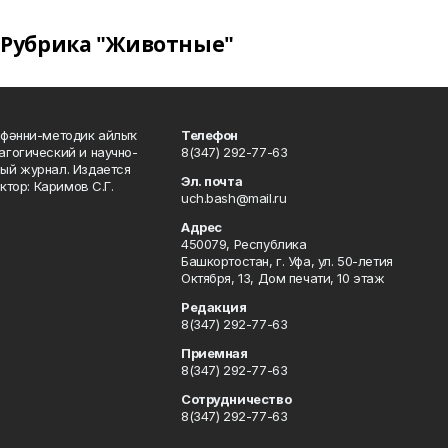
Рубрика "Животные"
фәнни-методик айлыҡ
Телефон
гогический и научно-
8(347) 292-77-63
ый журнал. Издается
Эл. почта
ктор: Каримов С.Г.
uch.bash@mail.ru
Адрес
450079, Республика
Башкортостан, г. Уфа, ул. 50-летия
Октября, 13, Дом печати, 10 этаж
Редакция
8(347) 292-77-63
Приемная
8(347) 292-77-63
Сотрудничество
8(347) 292-77-63