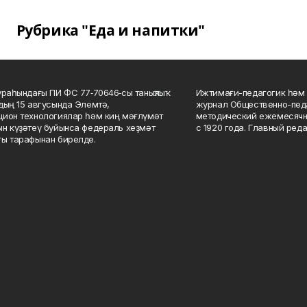
Рубрика "Еда и напитки"
ураһындағы ПИ ФС 77‑70646‑сы таныҡлыҡ
Ижтимағи-педагогик һәм 
дың 15 авгусында Элемтә,
журнал Общественно-педа
ион технологиялар һәм киң мәғлүмәт
методический ежемесячн
н күҙәтеү буйынса федераль хеҙмәт
с 1920 года. Главный реда
ы тарафынан бирелде.