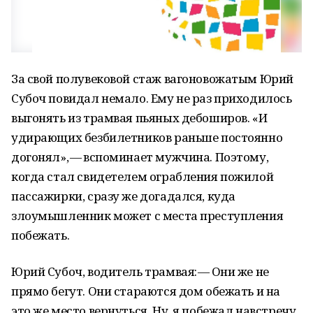
За свой полувековой стаж вагоновожатым Юрий
Субоч повидал немало. Ему не раз приходилось
выгонять из трамвая пьяных дебоширов. «И
удирающих безбилетников раньше постоянно
догонял», — вспоминает мужчина. Поэтому,
когда стал свидетелем ограбления пожилой
пассажирки, сразу же догадался, куда
злоумышленник может с места преступления
побежать.
Юрий Субоч, водитель трамвая: — Они же не
прямо бегут. Они стараются дом обежать и на
это же место вернуться. Ну, я побежал навстречу