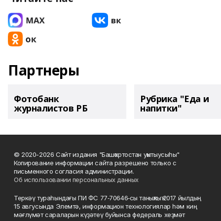
Партнеры
Фотобанк
Рубрика "Еда и
журналистов РБ
напитки"
© 2020-2026 Сайт издания "Башҡортостан уҡытыусыһы"
Копирование информации сайта разрешено только с
письменного согласия администрации.
Об использовании персональных данных
Теркәү тураһындағы ПИ ФС 77‑70646‑сы таныҡлыҡ 2017 йылдың
15 авгусында Элемтә, информацион технологиялар һәм киң
мәғлүмәт сараларын күҙәтеү буйынса федераль хеҙмәт