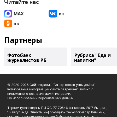
Читайте нас
Партнеры
Фотобанк
Рубрика "Еда и
журналистов РБ
напитки"
© 2020-2026 Сайт издания "Башҡортостан уҡытыусыһы"
Копирование информации сайта разрешено только с
письменного согласия администрации.
Об использовании персональных данных
Теркәү тураһындағы ПИ ФС 77‑70646‑сы таныҡлыҡ 2017 йылдың
15 авгусында Элемтә, информацион технологиялар һәм киң
мәғлүмәт сараларын күҙәтеү буйынса федераль хеҙмәт