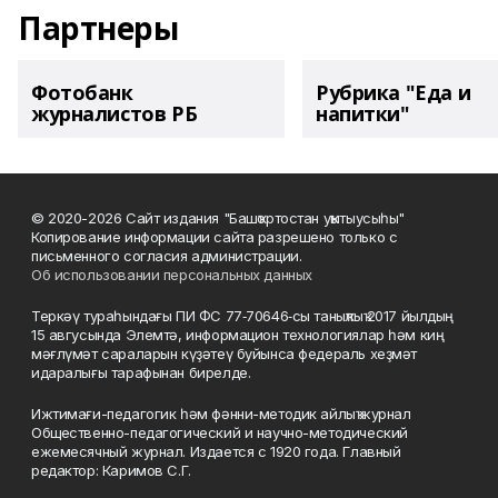
Партнеры
Фотобанк
Рубрика "Еда и
журналистов РБ
напитки"
© 2020-2026 Сайт издания "Башҡортостан уҡытыусыһы"
Копирование информации сайта разрешено только с
письменного согласия администрации.
Об использовании персональных данных
Теркәү тураһындағы ПИ ФС 77‑70646‑сы таныҡлыҡ 2017 йылдың
15 авгусында Элемтә, информацион технологиялар һәм киң
мәғлүмәт сараларын күҙәтеү буйынса федераль хеҙмәт
идаралығы тарафынан бирелде.
Ижтимағи-педагогик һәм фәнни-методик айлыҡ журнал
Общественно-педагогический и научно-методический
ежемесячный журнал. Издается с 1920 года. Главный
редактор: Каримов С.Г.