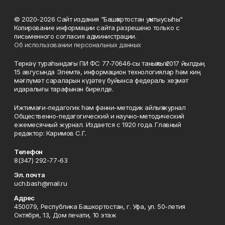
© 2020-2026 Сайт издания "Башҡортостан уҡытыусыһы"
Копирование информации сайта разрешено только с
письменного согласия администрации.
Об использовании персональных данных
Теркәү тураһындағы ПИ ФС 77‑70646‑сы таныҡлыҡ 2017 йылдың
15 авгусында Элемтә, информацион технологиялар һәм киң
мәғлүмәт сараларын күҙәтеү буйынса федераль хеҙмәт
идаралығы тарафынан бирелде.
Ижтимағи-педагогик һәм фәнни-методик айлыҡ журнал
Общественно-педагогический и научно-методический
ежемесячный журнал. Издается с 1920 года. Главный
редактор: Каримов С.Г.
Телефон
8(347) 292-77-63
Эл. почта
uch.bash@mail.ru
Адрес
450079, Республика Башкортостан, г. Уфа, ул. 50-летия
Октября, 13, Дом печати, 10 этаж