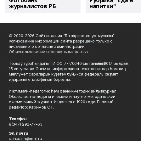
Фотобанк
Рубрика "Еда и
журналистов РБ
напитки"
© 2020-2026 Сайт издания "Башҡортостан уҡытыусыһы"
Копирование информации сайта разрешено только с
письменного согласия администрации.
Об использовании персональных данных
Теркәү тураһындағы ПИ ФС 77‑70646‑сы таныҡлыҡ 2017 йылдың
15 авгусында Элемтә, информацион технологиялар һәм киң
мәғлүмәт сараларын күҙәтеү буйынса федераль хеҙмәт
идаралығы тарафынан бирелде.
Ижтимағи-педагогик һәм фәнни-методик айлыҡ журнал
Общественно-педагогический и научно-методический
ежемесячный журнал. Издается с 1920 года. Главный
редактор: Каримов С.Г.
Телефон
8(347) 292-77-63
Эл. почта
uch.bash@mail.ru