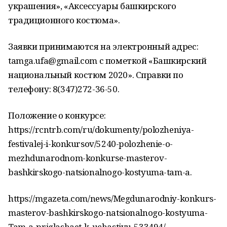
украшения», «Аксессуары башкирского
традиционного костюма».
Заявки принимаются на электронный адрес:
tamga.ufa@gmail.com с пометкой «Башкирский
национальный костюм 2020». Справки по
телефону: 8(347)272-36-50.
Положение о конкурсе:
https://rcntrb.com/ru/dokumenty/polozheniya-
festivalej-i-konkursov/5240-polozhenie-o-
mezhdunarodnom-konkurse-masterov-
bashkirskogo-natsionalnogo-kostyuma-tam-a.
https://mgazeta.com/news/Megdunarodniy-konkurs-
masterov-bashkirskogo-natsionalnogo-kostyuma-
Tam-a-priglashaet-k-uchastiyu-533494/