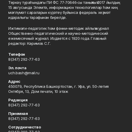
Теркәү тураһындағы ПИ ФС 77‑70646‑сы таныҡлыҡ 2017 йылдың
15 авгусында Элемтә, информацион технологиялар һәм киң
мәғлүмәт сараларын күҙәтеү буйынса федераль хеҙмәт
идаралығы тарафынан бирелде.
Ижтимағи-педагогик һәм фәнни-методик айлыҡ журнал
Общественно-педагогический и научно-методический
ежемесячный журнал. Издается с 1920 года. Главный
редактор: Каримов С.Г.
Телефон
8(347) 292-77-63
Эл. почта
uch.bash@mail.ru
Адрес
450079, Республика Башкортостан, г. Уфа, ул. 50-летия
Октября, 13, Дом печати, 10 этаж
Редакция
8(347) 292-77-63
Приемная
8(347) 292-77-63
Сотрудничество