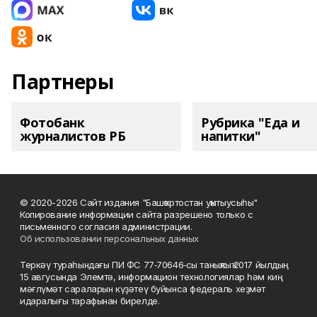
Партнеры
Фотобанк
Рубрика "Еда и
журналистов РБ
напитки"
© 2020-2026 Сайт издания "Башҡортостан уҡытыусыһы"
Копирование информации сайта разрешено только с
письменного согласия администрации.
Об использовании персональных данных
Теркәү тураһындағы ПИ ФС 77‑70646‑сы таныҡлыҡ 2017 йылдың
15 авгусында Элемтә, информацион технологиялар һәм киң
мәғлүмәт сараларын күҙәтеү буйынса федераль хеҙмәт
идаралығы тарафынан бирелде.