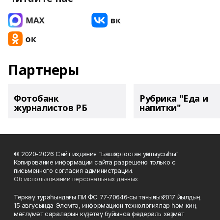
Партнеры
Фотобанк
Рубрика "Еда и
журналистов РБ
напитки"
© 2020-2026 Сайт издания "Башҡортостан уҡытыусыһы"
Копирование информации сайта разрешено только с
письменного согласия администрации.
Об использовании персональных данных
Теркәү тураһындағы ПИ ФС 77‑70646‑сы таныҡлыҡ 2017 йылдың
15 авгусында Элемтә, информацион технологиялар һәм киң
мәғлүмәт сараларын күҙәтеү буйынса федераль хеҙмәт