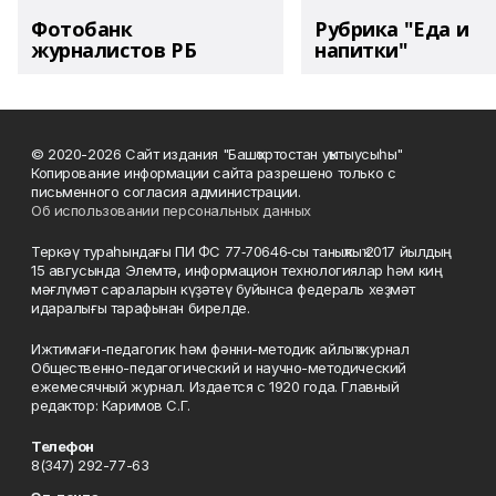
Фотобанк
Рубрика "Еда и
журналистов РБ
напитки"
© 2020-2026 Сайт издания "Башҡортостан уҡытыусыһы"
Копирование информации сайта разрешено только с
письменного согласия администрации.
Об использовании персональных данных
Теркәү тураһындағы ПИ ФС 77‑70646‑сы таныҡлыҡ 2017 йылдың
15 авгусында Элемтә, информацион технологиялар һәм киң
мәғлүмәт сараларын күҙәтеү буйынса федераль хеҙмәт
идаралығы тарафынан бирелде.
Ижтимағи-педагогик һәм фәнни-методик айлыҡ журнал
Общественно-педагогический и научно-методический
ежемесячный журнал. Издается с 1920 года. Главный
редактор: Каримов С.Г.
Телефон
8(347) 292-77-63