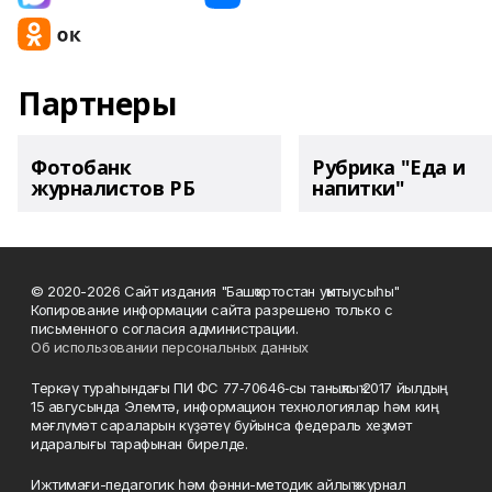
Партнеры
Фотобанк
Рубрика "Еда и
журналистов РБ
напитки"
© 2020-2026 Сайт издания "Башҡортостан уҡытыусыһы"
Копирование информации сайта разрешено только с
письменного согласия администрации.
Об использовании персональных данных
Теркәү тураһындағы ПИ ФС 77‑70646‑сы таныҡлыҡ 2017 йылдың
15 авгусында Элемтә, информацион технологиялар һәм киң
мәғлүмәт сараларын күҙәтеү буйынса федераль хеҙмәт
идаралығы тарафынан бирелде.
Ижтимағи-педагогик һәм фәнни-методик айлыҡ журнал