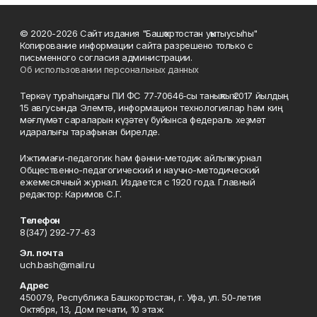
© 2020-2026 Сайт издания "Башҡортостан уҡытыусыһы"
Копирование информации сайта разрешено только с
письменного согласия администрации.
Об использовании персональных данных
Теркәү тураһындағы ПИ ФС 77‑70646‑сы таныҡлыҡ 2017 йылдың
15 авгусында Элемтә, информацион технологиялар һәм киң
мәғлүмәт сараларын күҙәтеү буйынса федераль хеҙмәт
идаралығы тарафынан бирелде.
Ижтимағи-педагогик һәм фәнни-методик айлыҡ журнал
Общественно-педагогический и научно-методический
ежемесячный журнал. Издается с 1920 года. Главный
редактор: Каримов С.Г.
Телефон
8(347) 292-77-63
Эл. почта
uch.bash@mail.ru
Адрес
450079, Республика Башкортостан, г. Уфа, ул. 50-летия
Октября, 13, Дом печати, 10 этаж